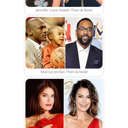
Jennifer Love Hewitt Then & Now!
Marcus Jordan Then & Now!