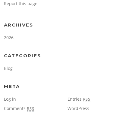
Report this page
ARCHIVES
2026
CATEGORIES
Blog
META
Log in
Entries
RSS
Comments
WordPress
RSS